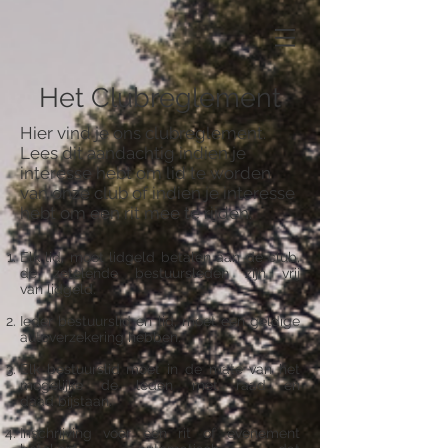
Het Clubreglement
Hier vind je ons clubreglement.
Lees dit aandachtig indien je
interesse hebt om lid te worden
van onze club of indien je interesse
hebt om een rit mee te rijden.
Elk lid, moet lidgeld betalen aan de club,
de zetelende bestuursleden zijn vrij
van
lidgeld.
Ieder bestuurslid en lid, moet een geldige
autoverzekering hebben.
Elk bestuurslid moet in de mate van het
mogelijke de leden met raad en
daad bijstaan.
Inschrijving voor een rit of evenement