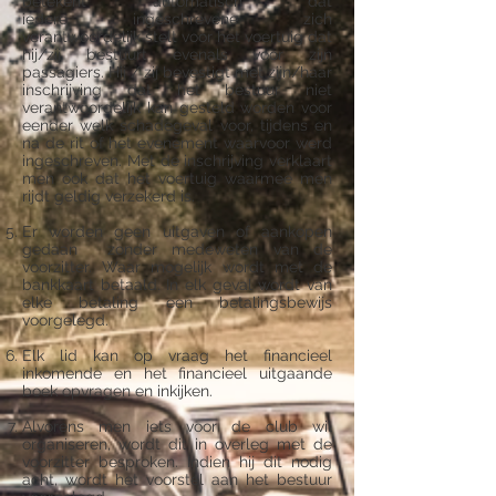
betekent automatisch dat
iedere ingeschrevene zich
verantwoordelijk stelt voor het voertuig dat
hij/zij bestuurt evenals voor zijn
passagiers. Hij / zij bevestigt met zijn/haar
inschrijving dat het bestuur niet
verantwoordelijk kan gesteld worden voor
eender welk schadegeval voor, tijdens en
na de rit of het evenement waarvoor werd
ingeschreven. Met de inschrijving verklaart
men ook dat het voertuig waarmee men
rijdt geldig verzekerd is.
Er worden geen uitgaven of aankopen
gedaan zonder medeweten van de
voorzitter. Waar mogelijk wordt met de
bankkaart betaald. In elk geval wordt van
elke betaling een betalingsbewijs
voorgelegd.
Elk lid kan op vraag het financieel
inkomende en het financieel uitgaande
boek opvragen en inkijken.
Alvorens men iets voor de club wil
organiseren, wordt dit in overleg met de
voorzitter besproken. Indien hij dit nodig
acht, wordt het voorstel aan het bestuur