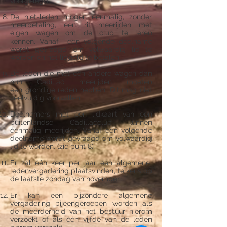
voorgelegd.
De niet­-leden mogen éénmalig, zonder
meerbetaling, een rit meerijden met
eigen wagen om de club te leren
kennen. Vanaf een volgende deelname
wordt gevraagd om volwaardig lid te
worden en het lidgeld te betalen.
De leden die met een andere wagen dan
hun Cadillac meerijden moeten
een grondige reden hebben. Dit mag niet
veelvuldig voorvallen.
Deelnemers met een lidkaart van een
buitenlandse Cadillacclub kunnen
éénmalig meerijden. Vanaf een volgende
deelname wordt gevraagd om volwaardig
lid te worden. (zie punt 8)
Er zal één keer per jaar een algemene
ledenvergadering plaatsvinden, telkens op
de laatste zondag van november.
Er kan een bijzondere algemene
vergadering bijeengeroepen worden als
de meerderheid van het bestuur hierom
verzoekt of als één vijfde van de leden