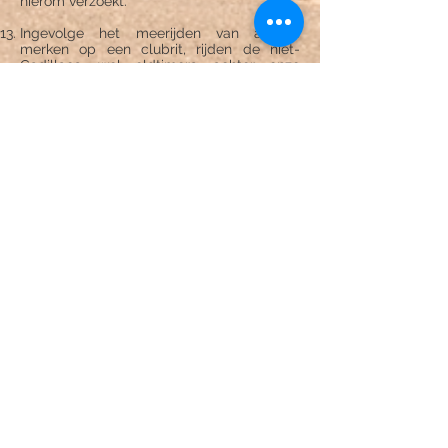
hierom verzoekt.
Ingevolge het meerijden van andere
merken op een clubrit, rijden de niet-
Cadillacs, wel oldtimers, achter onze
clubleden, gevolgd door de gewone
dagelijkse wagens.
Het aantal buitenlandse leden mag de 25
% van het totaal aantal leden
niet overschrijden. Vanaf dat ogenblik
worden deze personen op een wachtlijst
gezet.
Een bestuursfunctie kan enkel als de
persoon woonachtig en gedomicilieerd is
in België.
Een bestuursfunctie kan enkel als je lid
bent of wordt van de vzw Cadillac LaSalle
Club Belgium na verkiezing.
Indien een bestuurslid 2 termijnen (6 jaar)
uitgedaan heeft, wordt deze persoon
als erelid aanzien. Van zodra hij/zij geen
bestuurslid meer is, betaald hij/zij
opnieuw lidgeld.