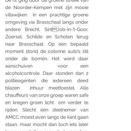
De rit ging door de groene streek van 
de Noorder-Kempen met zijn mooie 
villawijken  in een prachtige groene 
omgeving via Brasschaat langs onder 
andere Brecht, SintJob-in-’t-Goor, 
Zoersel, Schilde en Schoten terug 
naar Brasschaat. Op een bepaald  
moment stond de colonne auto’s stil 
onder de bomen. Het werd daar 
aanschuiven  voor een 
alcoholcontrole. Daar stonden dan 2 
politieagenten die iedereen deed 
blazen  inhuur meettoestel. Alle 
chauffeurs van onze groep waren safe 
en kregen groen licht  om verder te 
rijden. Slecht één deelnemer van 
AMCC moest even langs de kant gaan  
staan, maar mocht dan toch iets later 