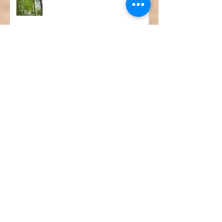
Waasland-cruise
1958 Cadillac Eldorado Seville
de "Kust"-rit
Archief