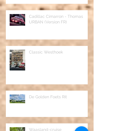
Cadillac Cimarron - Thomas
URBAN (Version FR)
Classic Westhoek
De Golden Foets Rit