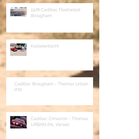
1978 Cadillac Fleetwood
Brougham
Kastelentocht
Cadillac Brougham - Thomas Urban
(FR)
Cadillac Cimarron - Thomas
URBAN (NL Versie)