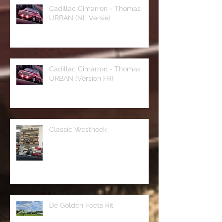
Cadillac Cimarron - Thomas
URBAN (NL Versie)
Cadillac Cimarron - Thomas
URBAN (Version FR)
Classic Westhoek