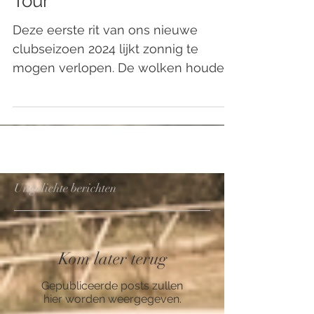
Haspengouw Bloesem
Tour
Deze eerste rit van ons nieuwe
clubseizoen 2024 lijkt zonnig te
mogen verlopen. De wolken houden
hun regen zo veel mogelijk vast
vandaag....
Uitgelichte berichten
Kom later terug
Gepubliceerde posts zullen