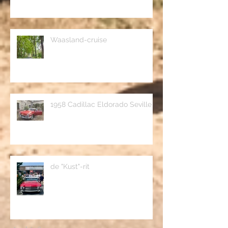
De Golden Foets Rit
Waasland-cruise
1958 Cadillac Eldorado Seville
de "Kust"-rit