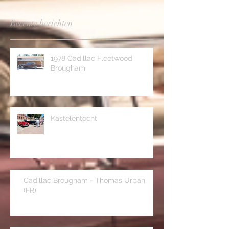
hier worden weergegeven.
Recente berichten
1978 Cadillac Fleetwood
Brougham
Kastelentocht
Cadillac Brougham - Thomas Urban
(FR)