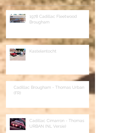
Recente berichten
1978 Cadillac Fleetwood
Brougham
Kastelentocht
Cadillac Brougham - Thomas Urban
(FR)
Cadillac Cimarron - Thomas