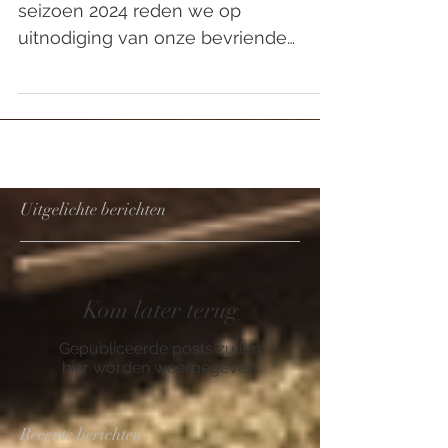
Onze laatste rit van het CLCB-
seizoen 2024 reden we op
uitnodiging van onze bevriende
AMCC oldtimer club van
Amerikaanse auto’s samen op...
Uitgelichte berichten
Kom later terug
Gepubliceerde posts zullen
hier worden weergegeven.