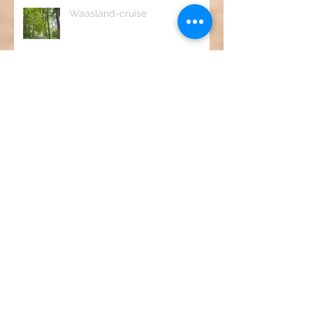
Waasland-cruise
1958 Cadillac Eldorado Seville
de "Kust"-rit
Archief