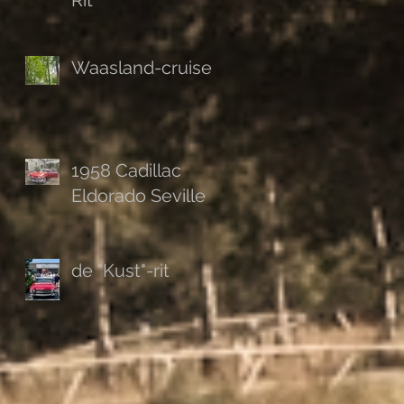
Rit
Waasland-cruise
1958 Cadillac
Eldorado Seville
de "Kust"-rit