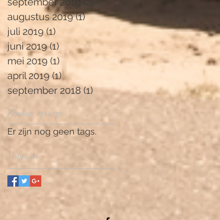
september 2019
(2)
2 posts
augustus 2019
(1)
1 post
juli 2019
(1)
1 post
juni 2019
(1)
1 post
mei 2019
(1)
1 post
april 2019
(1)
1 post
september 2018
(1)
1 post
Zoeken op tags
Er zijn nog geen tags.
Volg ons