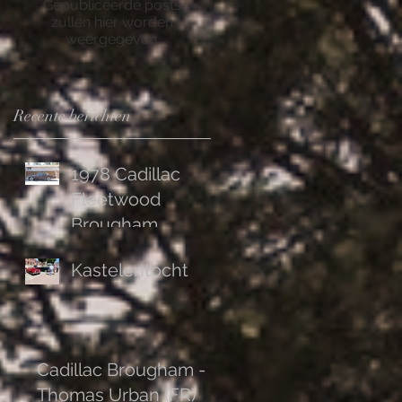
Gepubliceerde posts
zullen hier worden
weergegeven.
Recente berichten
1978 Cadillac
Fleetwood
Brougham
Kastelentocht
Cadillac Brougham -
Thomas Urban (FR)