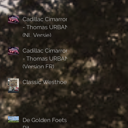
Cadillac Cimarron
- Thomas URBAN
(NL Versie)
Cadillac Cimarron
- Thomas URBAN
(Version FR)
Classic Westhoek
De Golden Foets