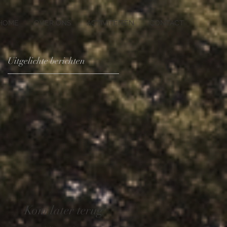
HOME
OVER ONS
ACTIVITEITEN
CONTACT
Uitgelichte berichten
Kom later terug