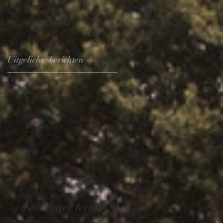
HOME
OVER ONS
ACTIVITEITEN
CONTACT
Uitgelichte berichten
.
Kom later terug