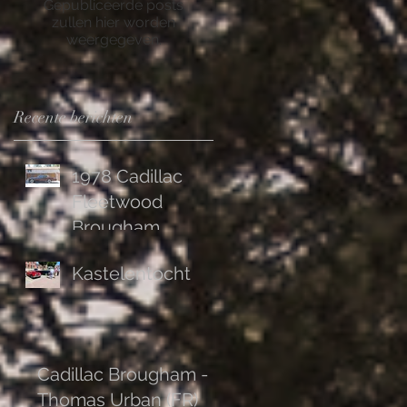
Gepubliceerde posts
zullen hier worden
weergegeven.
Recente berichten
1978 Cadillac
Fleetwood
Brougham
Kastelentocht
Cadillac Brougham -
Thomas Urban (FR)