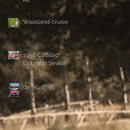
Rit
Waasland-cruise
1958 Cadillac
Eldorado Seville
de "Kust"-rit