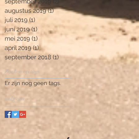
september 2019
(2)
2 posts
augustus 2019
(1)
1 post
juli 2019
(1)
1 post
juni 2019
(1)
1 post
mei 2019
(1)
1 post
april 2019
(1)
1 post
september 2018
(1)
1 post
Zoeken op tags
Er zijn nog geen tags.
Volg ons