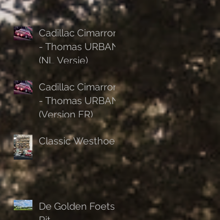
Cadillac Cimarron
- Thomas URBAN
(NL Versie)
Cadillac Cimarron
- Thomas URBAN
(Version FR)
Classic Westhoek
De Golden Foets